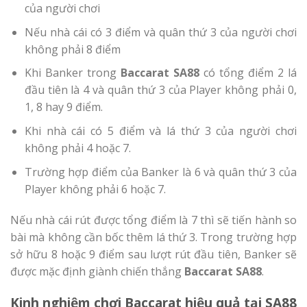
của người chơi
Nếu nhà cái có 3 điểm và quân thứ 3 của người chơi
không phải 8 điểm
Khi Banker trong
Baccarat SA88
có tổng điểm 2 lá
đầu tiên là 4 và quân thứ 3 của Player không phải 0,
1, 8 hay 9 điểm.
Khi nhà cái có 5 điểm và lá thứ 3 của người chơi
không phải 4 hoặc 7.
Trường hợp điểm của Banker là 6 và quân thứ 3 của
Player không phải 6 hoặc 7.
Nếu nhà cái rút được tổng điểm là 7 thì sẽ tiến hành so
bài mà không cần bốc thêm lá thứ 3. Trong trường hợp
sở hữu 8 hoặc 9 điểm sau lượt rút đầu tiên, Banker sẽ
được mặc định giành chiến thắng
Baccarat SA88
.
Kinh nghiệm chơi Baccarat hiệu quả tại SA88