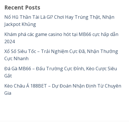
Recent Posts
Nổ Hũ Thần Tài Là Gì? Chơi Hay Trúng Thật, Nhận
Jackpot Khủng
Khám phá các game casino hót tại MB66 cực hấp dẫn
2024
Xổ Số Siêu Tốc – Trải Nghiệm Cực Đã, Nhận Thưởng
Cực Nhanh
Đá Gà MB66 – Đấu Trường Cực Đỉnh, Kèo Cược Siêu
Gắt
Kèo Châu Á 188BET – Dự Đoán Nhận Định Từ Chuyên
Gia