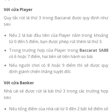
Với cửa Player
Quy tắc rút lá thứ 3 trong Baccarat được quy định như
sau
Nếu 2 lá bài đầu tiên của Player nằm trong khoảng
từ 0 đến 5 điểm, bạn được phép rút thêm lá thứ 3.
Trong trường hợp cửa Player trong
Baccarat SA88
có 6 hoặc 7 điểm, hai bên sẽ tiến hành so bài.
Nếu người chơi có 8 hoặc 9 điểm thì sẽ được quy
định giành chiến thắng tuyệt đối.
Với cửa Banker
Nhà cái sẽ được rút lá bài thứ 3 trong các trường hợp
sau:
Nếu tổng điểm của nhà cái từ 0 đến 2 bất kể điểm số