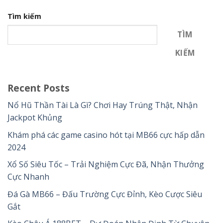
Tìm kiếm
TÌM
KIẾM
Recent Posts
Nổ Hũ Thần Tài Là Gì? Chơi Hay Trúng Thật, Nhận
Jackpot Khủng
Khám phá các game casino hót tại MB66 cực hấp dẫn
2024
Xổ Số Siêu Tốc – Trải Nghiệm Cực Đã, Nhận Thưởng
Cực Nhanh
Đá Gà MB66 – Đấu Trường Cực Đỉnh, Kèo Cược Siêu
Gắt