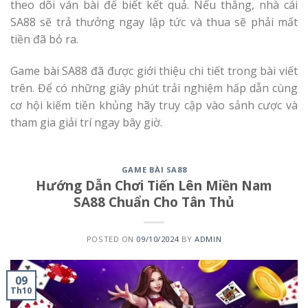
theo dõi ván bài để biết kết quả. Nếu thắng, nhà cái
SA88 sẽ trả thưởng ngay lập tức và thua sẽ phải mất
tiền đã bỏ ra.
Game bài SA88 đã được giới thiệu chi tiết trong bài viết
trên. Để có những giây phút trải nghiệm hấp dẫn cùng
cơ hội kiếm tiền khủng hãy truy cập vào sảnh cược và
tham gia giải trí ngay bây giờ.
GAME BÀI SA88
Hướng Dẫn Chơi Tiến Lên Miền Nam
SA88 Chuẩn Cho Tân Thủ
POSTED ON
09/10/2024
BY
ADMIN
09
Th10