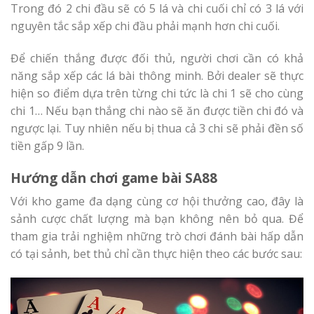
Trong đó 2 chi đầu sẽ có 5 lá và chi cuối chỉ có 3 lá với
nguyên tắc sắp xếp chi đầu phải mạnh hơn chi cuối.
Để chiến thắng được đối thủ, người chơi cần có khả
năng sắp xếp các lá bài thông minh. Bởi dealer sẽ thực
hiện so điểm dựa trên từng chi tức là chi 1 sẽ cho cùng
chi 1… Nếu bạn thắng chi nào sẽ ăn được tiền chi đó và
ngược lại. Tuy nhiên nếu bị thua cả 3 chi sẽ phải đền số
tiền gấp 9 lần.
Hướng dẫn chơi game bài SA88
Với kho game đa dạng cùng cơ hội thưởng cao, đây là
sảnh cược chất lượng mà bạn không nên bỏ qua. Để
tham gia trải nghiệm những trò chơi đánh bài hấp dẫn
có tại sảnh, bet thủ chỉ cần thực hiện theo các bước sau: