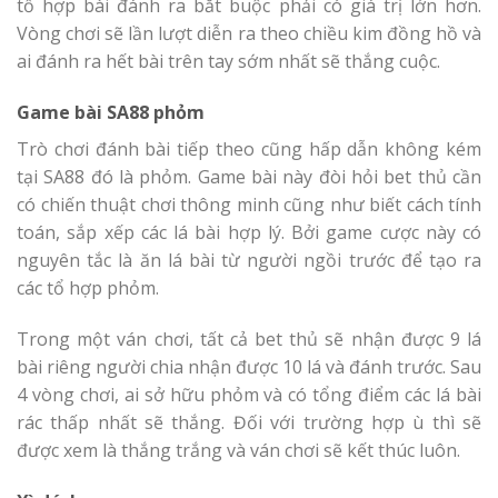
tổ hợp bài đánh ra bắt buộc phải có giá trị lớn hơn.
Vòng chơi sẽ lần lượt diễn ra theo chiều kim đồng hồ và
ai đánh ra hết bài trên tay sớm nhất sẽ thắng cuộc.
Game bài SA88 phỏm
Trò chơi đánh bài tiếp theo cũng hấp dẫn không kém
tại SA88 đó là phỏm. Game bài này đòi hỏi bet thủ cần
có chiến thuật chơi thông minh cũng như biết cách tính
toán, sắp xếp các lá bài hợp lý. Bởi game cược này có
nguyên tắc là ăn lá bài từ người ngồi trước để tạo ra
các tổ hợp phỏm.
Trong một ván chơi, tất cả bet thủ sẽ nhận được 9 lá
bài riêng người chia nhận được 10 lá và đánh trước. Sau
4 vòng chơi, ai sở hữu phỏm và có tổng điểm các lá bài
rác thấp nhất sẽ thắng. Đối với trường hợp ù thì sẽ
được xem là thắng trắng và ván chơi sẽ kết thúc luôn.