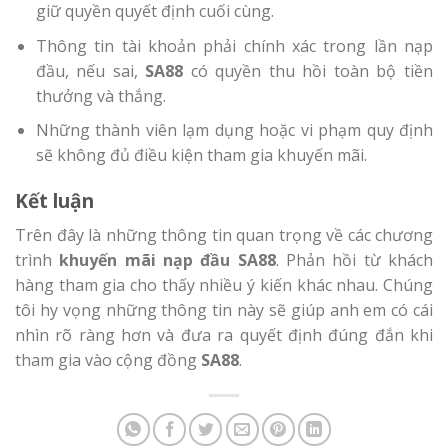
giữ quyền quyết định cuối cùng.
Thông tin tài khoản phải chính xác trong lần nạp
đầu, nếu sai,
SA88
có quyền thu hồi toàn bộ tiền
thưởng và thắng.
Những thành viên lạm dụng hoặc vi phạm quy định
sẽ không đủ điều kiện tham gia khuyến mãi.
Kết luận
Trên đây là những thông tin quan trọng về các chương
trình
khuyến mãi nạp đầu SA88
. Phản hồi từ khách
hàng tham gia cho thấy nhiều ý kiến khác nhau. Chúng
tôi hy vọng những thông tin này sẽ giúp anh em có cái
nhìn rõ ràng hơn và đưa ra quyết định đúng đắn khi
tham gia vào cộng đồng
SA88
.