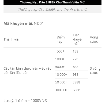
Thưởng nạp đầu 8.888k cho thành viên mới
Mã khuyến mãi
: ND01
Tiền
Điểm
Vòng
Thành viên
khuyến
nạp
cược
mãi
500+
138
1000+
228
5000+
688
Các tân binh thực hiện việc vào
3 vòng
tiền lần đầu tiên
cược
10.000+
988
50.000+
3888
300.000+
8888
Lưu ý: 1 điểm = 1000VNĐ