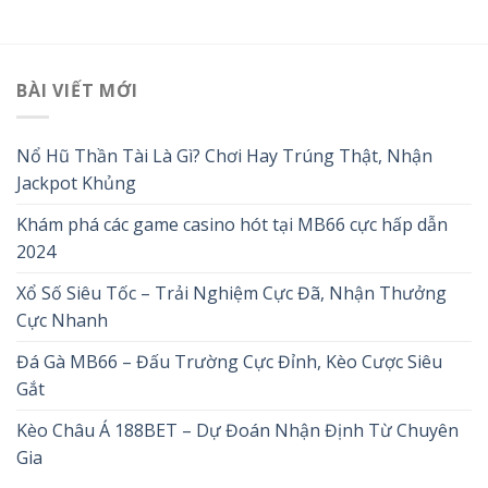
BÀI VIẾT MỚI
Nổ Hũ Thần Tài Là Gì? Chơi Hay Trúng Thật, Nhận
Jackpot Khủng
Khám phá các game casino hót tại MB66 cực hấp dẫn
2024
Xổ Số Siêu Tốc – Trải Nghiệm Cực Đã, Nhận Thưởng
Cực Nhanh
Đá Gà MB66 – Đấu Trường Cực Đỉnh, Kèo Cược Siêu
Gắt
Kèo Châu Á 188BET – Dự Đoán Nhận Định Từ Chuyên
Gia