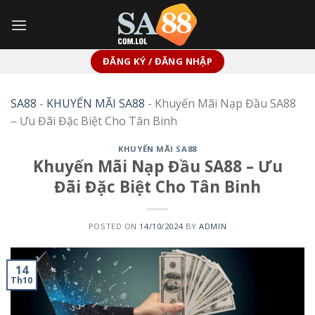
Skip
to
content
ĐĂNG KÝ / ĐĂNG NHẬP
SA88
-
KHUYẾN MÃI SA88
-
Khuyến Mãi Nạp Đầu SA88
– Ưu Đãi Đặc Biệt Cho Tân Binh
KHUYẾN MÃI SA88
Khuyến Mãi Nạp Đầu SA88 – Ưu
Đãi Đặc Biệt Cho Tân Binh
POSTED ON
14/10/2024
BY
ADMIN
14
Th10