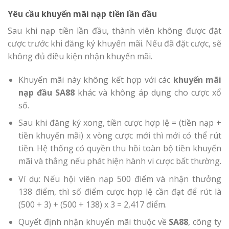
Yêu cầu khuyến mãi nạp tiền lần đầu
Sau khi nạp tiền lần đầu, thành viên không được đặt
cược trước khi đăng ký khuyến mãi. Nếu đã đặt cược, sẽ
không đủ điều kiện nhận khuyến mãi.
Khuyến mãi này không kết hợp với các
khuyến mãi
nạp đầu SA88
khác và không áp dụng cho cược xổ
số.
Sau khi đăng ký xong, tiền cược hợp lệ = (tiền nạp +
tiền khuyến mãi) x vòng cược mới thì mới có thể rút
tiền. Hệ thống có quyền thu hồi toàn bộ tiền khuyến
mãi và thắng nếu phát hiện hành vi cược bất thường.
Ví dụ: Nếu hội viên nạp 500 điểm và nhận thưởng
138 điểm, thì số điểm cược hợp lệ cần đạt để rút là
(500 + 3) + (500 + 138) x 3 = 2,417 điểm.
Quyết định nhận khuyến mãi thuộc về
SA88
, công ty