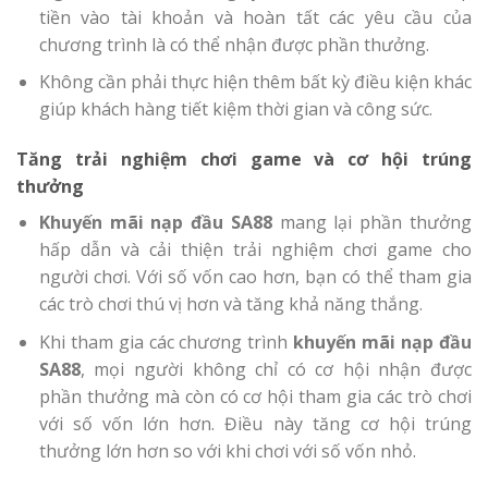
tiền vào tài khoản và hoàn tất các yêu cầu của
chương trình là có thể nhận được phần thưởng.
Không cần phải thực hiện thêm bất kỳ điều kiện khác
giúp khách hàng tiết kiệm thời gian và công sức.
Tăng trải nghiệm chơi game và
cơ hội trúng
thưởng
Khuyến mãi nạp đầu SA88
mang lại phần thưởng
hấp dẫn và cải thiện trải nghiệm chơi game cho
người chơi. Với số vốn cao hơn, bạn có thể tham gia
các trò chơi thú vị hơn và tăng khả năng thắng.
Khi tham gia các chương trình
khuyến mãi nạp đầu
SA88
, mọi người không chỉ có cơ hội nhận được
phần thưởng mà còn có cơ hội tham gia các trò chơi
với số vốn lớn hơn. Điều này tăng cơ hội trúng
thưởng lớn hơn so với khi chơi với số vốn nhỏ.