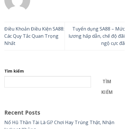
Điều Khoản Điều Kiện SA88:
Tuyển dụng SA88 – Mức
Các Quy Tắc Quan Trọng
lương hấp dẫn, chế độ đãi
Nhất
ngộ cực đã
Tìm kiếm
TÌM
KIẾM
Recent Posts
Nổ Hũ Thần Tài Là Gì? Chơi Hay Trúng Thật, Nhận