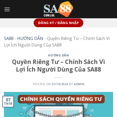
Skip
to
content
ĐĂNG KÝ / ĐĂNG NHẬP
SA88
-
HƯỚNG DẪN
-
Quyền Riêng Tư – Chính Sách Vì
Lợi Ích Người Dùng Của SA88
HƯỚNG DẪN
Quyền Riêng Tư – Chính Sách Vì
Lợi Ích Người Dùng Của SA88
POSTED ON
07/10/2024
BY
ADMIN
07
Th10