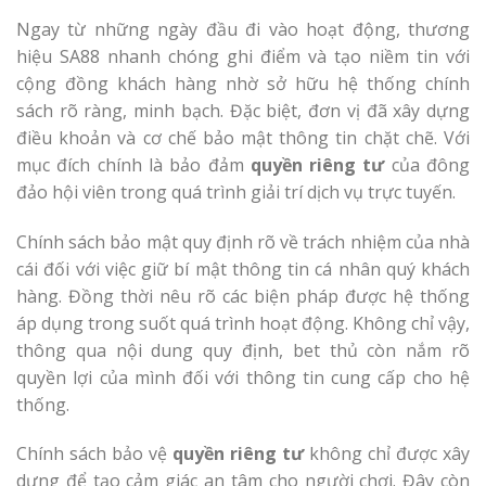
Ngay từ những ngày đầu đi vào hoạt động, thương
hiệu SA88 nhanh chóng ghi điểm và tạo niềm tin với
cộng đồng khách hàng nhờ sở hữu hệ thống chính
sách rõ ràng, minh bạch. Đặc biệt, đơn vị đã xây dựng
điều khoản và cơ chế bảo mật thông tin chặt chẽ. Với
mục đích chính là bảo đảm
quyền riêng tư
của đông
đảo hội viên trong quá trình giải trí dịch vụ trực tuyến.
Chính sách bảo mật quy định rõ về trách nhiệm của nhà
cái đối với việc giữ bí mật thông tin cá nhân quý khách
hàng. Đồng thời nêu rõ các biện pháp được hệ thống
áp dụng trong suốt quá trình hoạt động. Không chỉ vậy,
thông qua nội dung quy định, bet thủ còn nắm rõ
quyền lợi của mình đối với thông tin cung cấp cho hệ
thống.
Chính sách bảo vệ
quyền riêng tư
không chỉ được xây
dựng để tạo cảm giác an tâm cho người chơi. Đây còn