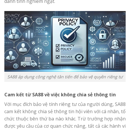
danh tính nghiêm ngặt.
SA88 áp dụng công nghệ tân tiến để bảo vệ quyền riêng tư
Cam kết từ SA88 về việc không chia sẻ thông tin
Với mục đích bảo vệ tính riêng tư của người dùng, SA88
cam kết không chia sẻ thông tin hội viên với cá nhân, tổ
chức thuộc bên thứ ba nào khác. Trừ trường hợp nhận
được yêu cầu của cơ quan chức năng, tất cả các hành vi