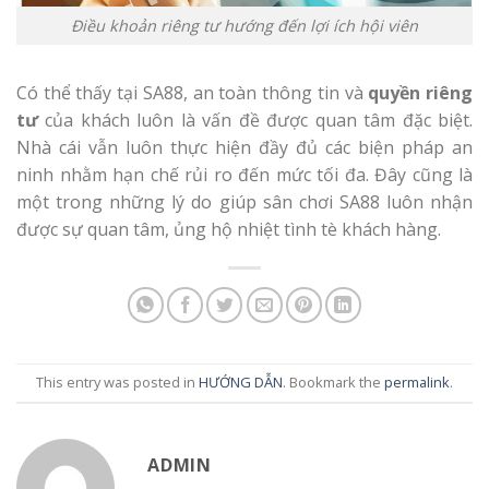
Điều khoản riêng tư hướng đến lợi ích hội viên
Có thể thấy tại SA88, an toàn thông tin và
quyền riêng
tư
của khách luôn là vấn đề được quan tâm đặc biệt.
Nhà cái vẫn luôn thực hiện đầy đủ các biện pháp an
ninh nhằm hạn chế rủi ro đến mức tối đa. Đây cũng là
một trong những lý do giúp sân chơi SA88 luôn nhận
được sự quan tâm, ủng hộ nhiệt tình tè khách hàng.
This entry was posted in
HƯỚNG DẪN
. Bookmark the
permalink
.
ADMIN