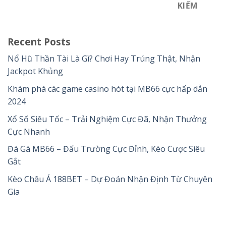
KIẾM
Recent Posts
Nổ Hũ Thần Tài Là Gì? Chơi Hay Trúng Thật, Nhận
Jackpot Khủng
Khám phá các game casino hót tại MB66 cực hấp dẫn
2024
Xổ Số Siêu Tốc – Trải Nghiệm Cực Đã, Nhận Thưởng
Cực Nhanh
Đá Gà MB66 – Đấu Trường Cực Đỉnh, Kèo Cược Siêu
Gắt
Kèo Châu Á 188BET – Dự Đoán Nhận Định Từ Chuyên
Gia