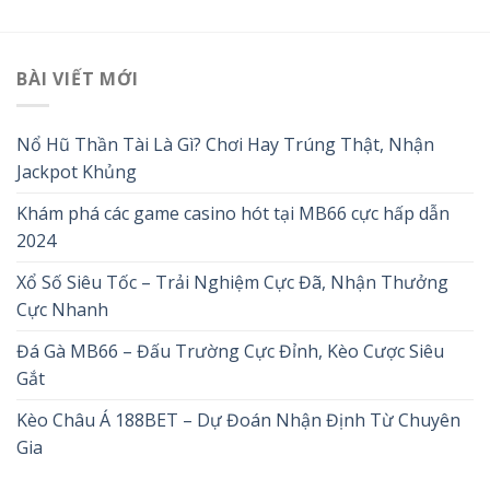
BÀI VIẾT MỚI
Nổ Hũ Thần Tài Là Gì? Chơi Hay Trúng Thật, Nhận
Jackpot Khủng
Khám phá các game casino hót tại MB66 cực hấp dẫn
2024
Xổ Số Siêu Tốc – Trải Nghiệm Cực Đã, Nhận Thưởng
Cực Nhanh
Đá Gà MB66 – Đấu Trường Cực Đỉnh, Kèo Cược Siêu
Gắt
Kèo Châu Á 188BET – Dự Đoán Nhận Định Từ Chuyên
Gia