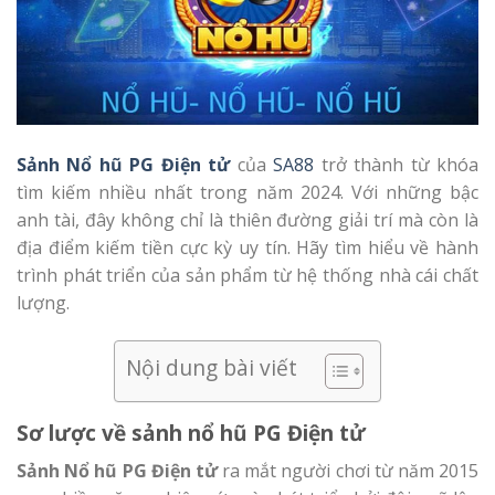
Sảnh Nổ hũ PG Điện tử
của
SA88
trở thành từ khóa
tìm kiếm nhiều nhất trong năm 2024. Với những bậc
anh tài, đây không chỉ là thiên đường giải trí mà còn là
địa điểm kiếm tiền cực kỳ uy tín. Hãy tìm hiểu về hành
trình phát triển của sản phẩm từ hệ thống nhà cái chất
lượng.
Nội dung bài viết
Sơ lược về sảnh nổ hũ PG Điện tử
Sảnh Nổ hũ PG Điện tử
ra mắt người chơi từ năm 2015