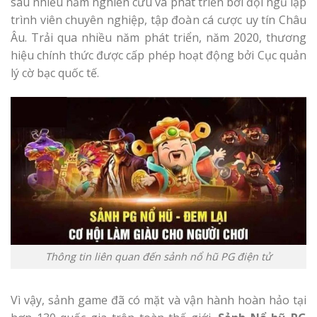
sau nhiều năm nghiên cứu và phát triển bởi đội ngũ lập
trình viên chuyên nghiệp, tập đoàn cá cược uy tín Châu
Âu. Trải qua nhiều năm phát triển, năm 2020, thương
hiệu chính thức được cấp phép hoạt động bởi Cục quản
lý cờ bạc quốc tế.
Thông tin liên quan đến sảnh nổ hũ PG điện tử
Vì vậy, sảnh game đã có mặt và vận hành hoàn hảo tại